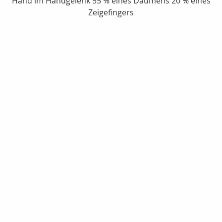
Hand im Handgelenk 55 % eines Daumens 20 % eines
Zeigefingers