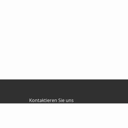
Kontaktieren Sie uns
Ralf Wallesch
Apfelweg 8
38895 Halberstadt
03941-6789495