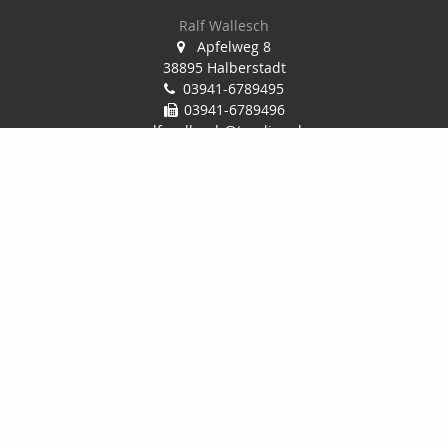
Ralf Wallesch
Apfelweg 8
38895 Halberstadt
03941-6789495
03941-6789496
ralf.wallesch@t-online.de
Nachricht schreiben
Startseite
Finanzierung
Privat
Kontakt
Onlinerechner
Gewerbe