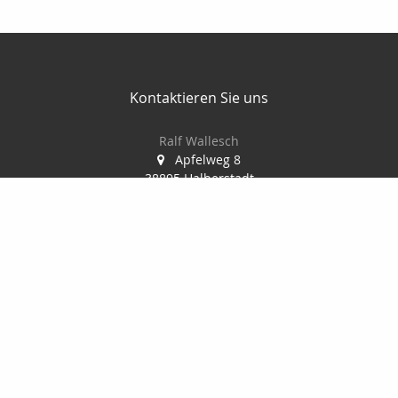
Kontaktieren Sie uns
Ralf Wallesch
Apfelweg 8
38895 Halberstadt
03941-6789495
03941-6789496
ralf.wallesch@t-online.de
Nachricht schreiben
Startseite