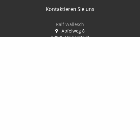
Kontaktieren Sie uns
Ralf Wallesch
Apfelweg 8
38895 Halberstadt
03941-6789495
03941-6789496
ralf.wallesch@t-online.de
Nachricht schreiben
Startseite
Finanzierung
Privat
Kontakt