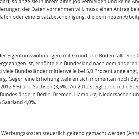
rf, solange sie in ihrem alten Job verbleiben und keine 
derungen der Daten vornehmen will, muss einen Antrag beim
aten oder eine Ersatzbescheinigung, die dem neuen Arbeitg
oder Eigentumswohnungen) mit Grund und Boden fällt eine
rgegangen ist, erhöhte ein Bundesland nach dem anderen 
d viele Bundesländer mittlerweile bei 5,0 Prozent angelang
g. Gegen eine Erhöhung wehren sich momentan noch Bayer
012 5%) und Sachsen (3,5%). Ab 2012 steigt zudem die Steu
en Bundesländern Berlin, Bremen, Hamburg, Niedersachen un
 Saarland 4,0%.
ro Werbungskosten steuerlich geltend gemacht werden (An