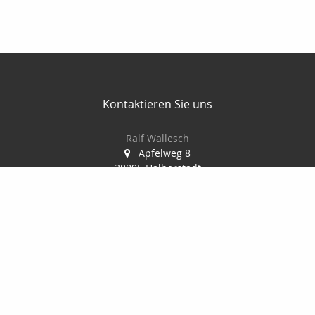
Kontaktieren Sie uns
Ralf Wallesch
Apfelweg 8
38895 Halberstadt
03941-6789495
03941-6789496
ralf.wallesch@t-online.de
Nachricht schreiben