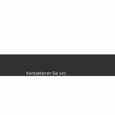
Kontaktieren Sie uns
Ralf Wallesch
Apfelweg 8
38895 Halberstadt
03941-6789495
03941-6789496
ralf.wallesch@t-online.de