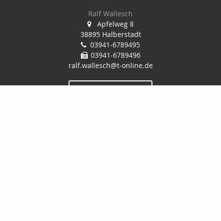
Ralf Wallesch
Apfelweg 8
38895 Halberstadt
03941-6789495
03941-6789496
ralf.wallesch@t-online.de
Nachricht schreiben
Startseite
Finanzierung
Privat
Kontakt
Onlinerechner
Gewerbe