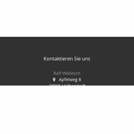
Kontaktieren Sie uns
Ralf Wallesch
Apfelweg 8
38895 Halberstadt
03941-6789495
03941-6789496
ralf.wallesch@t-online.de
Nachricht schreiben